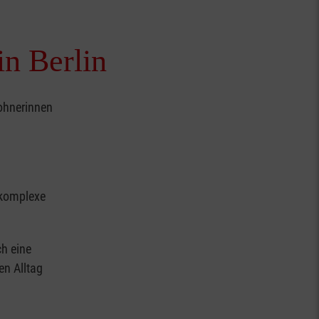
n Berlin
wohnerinnen
 komplexe
h eine
en Alltag